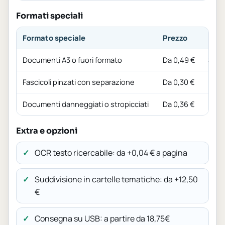
Formati speciali
Formato speciale
Prezzo
Not
Documenti A3 o fuori formato
Da 0,49 €
Scan
Fascicoli pinzati con separazione
Da 0,30 €
Prep
Documenti danneggiati o stropicciati
Da 0,36 €
Rich
Extra e opzioni
OCR testo ricercabile: da +0,04 € a pagina
Suddivisione in cartelle tematiche: da +12,50
€
Consegna su USB: a partire da 18,75€