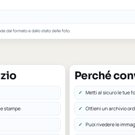
nde dal formato e dallo stato delle foto.
izio
Perché conv
Metti al sicuro le tue f
i e stampe
Ottieni un archivio or
Puoi rivedere le immagi