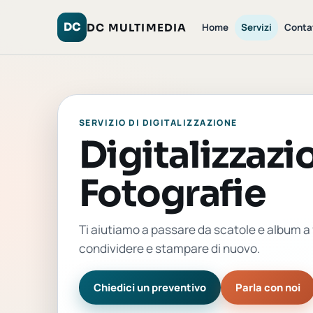
DC
DC MULTIMEDIA
Home
Servizi
Contat
SERVIZIO DI DIGITALIZZAZIONE
Digitalizzazi
Fotografie
Ti aiutiamo a passare da scatole e album a f
condividere e stampare di nuovo.
Chiedici un preventivo
Parla con noi