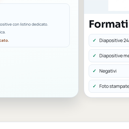
Formati 
sitive con listino dedicato.
ica.
Diapositive 2
cato.
Diapositive m
Negativi
Foto stampat