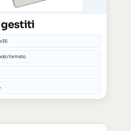
gestiti
4x36
edio formato
e