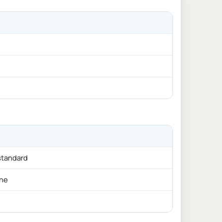
standard
one